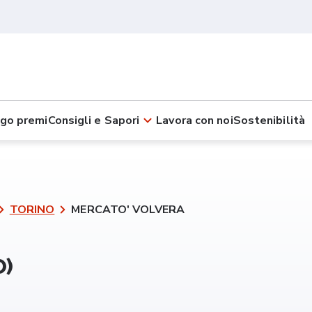
go premi
Consigli e Sapori
Lavora con noi
Sostenibilità
TORINO
MERCATO' VOLVERA
O)