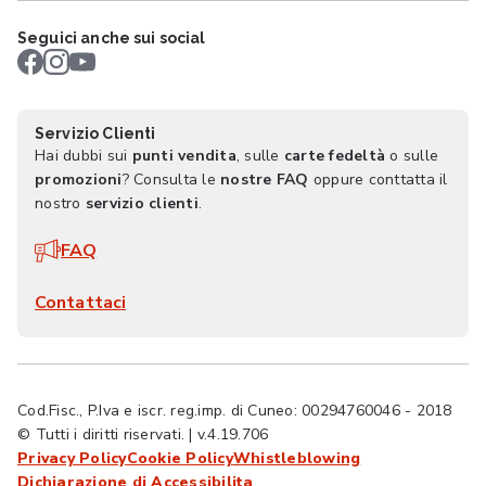
Seguici anche sui social
Servizio Clienti
Hai dubbi sui
punti vendita
, sulle
carte fedeltà
o sulle
promozioni
? Consulta le
nostre FAQ
oppure conttatta il
nostro
servizio clienti
.
FAQ
Contattaci
Cod.Fisc., P.Iva e iscr. reg.imp. di Cuneo: 00294760046 - 2018
© Tutti i diritti riservati. | v.4.19.706
Privacy Policy
Cookie Policy
Whistleblowing
Dichiarazione di Accessibilita