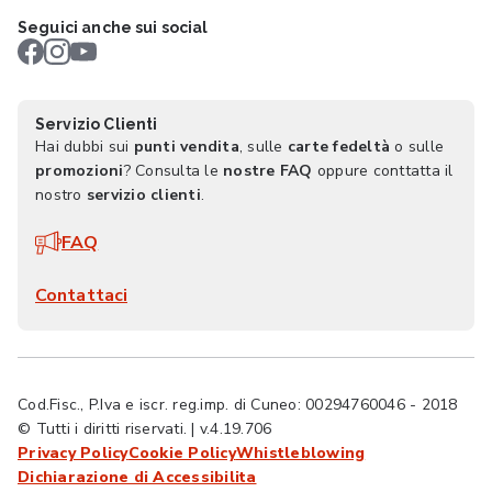
Seguici anche sui social
Servizio Clienti
Hai dubbi sui
punti vendita
, sulle
carte fedeltà
o sulle
promozioni
? Consulta le
nostre FAQ
oppure conttatta il
nostro
servizio clienti
.
FAQ
Contattaci
Cod.Fisc., P.Iva e iscr. reg.imp. di Cuneo: 00294760046 - 2018
© Tutti i diritti riservati. | v.4.19.706
Privacy Policy
Cookie Policy
Whistleblowing
Dichiarazione di Accessibilita