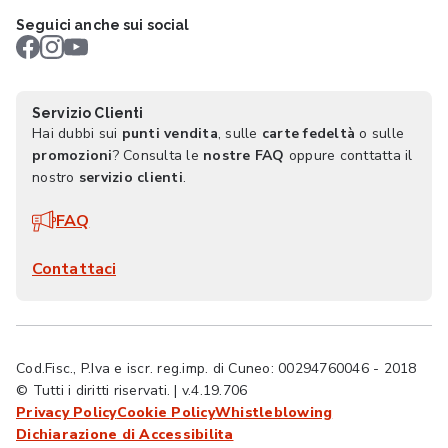
Seguici anche sui social
Servizio Clienti
Hai dubbi sui
punti vendita
, sulle
carte fedeltà
o sulle
promozioni
? Consulta le
nostre FAQ
oppure conttatta il
nostro
servizio clienti
.
FAQ
Contattaci
Cod.Fisc., P.Iva e iscr. reg.imp. di Cuneo: 00294760046 - 2018
© Tutti i diritti riservati. | v.4.19.706
Privacy Policy
Cookie Policy
Whistleblowing
Dichiarazione di Accessibilita