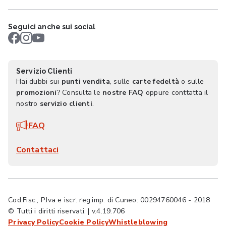
Seguici anche sui social
Servizio Clienti
Hai dubbi sui
punti vendita
, sulle
carte fedeltà
o sulle
promozioni
? Consulta le
nostre FAQ
oppure conttatta il
nostro
servizio clienti
.
FAQ
Contattaci
Cod.Fisc., P.Iva e iscr. reg.imp. di Cuneo: 00294760046 - 2018
© Tutti i diritti riservati. | v.4.19.706
Privacy Policy
Cookie Policy
Whistleblowing