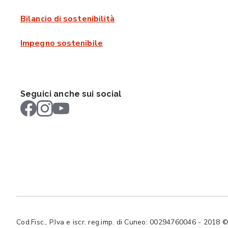
Bilancio di sostenibilità
Impegno sostenibile
Seguici anche sui social
Cod.Fisc., P.Iva e iscr. reg.imp. di Cuneo: 00294760046 - 2018 © Tut