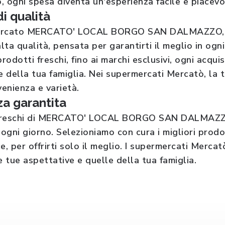
 ogni spesa diventa un'esperienza facile e piacevol
di qualità
ercato MERCATO' LOCAL BORGO SAN DALMAZZO, tro
lta qualità, pensata per garantirti il meglio in ogni
prodotti freschi, fino ai marchi esclusivi, ogni acq
e della tua famiglia. Nei supermercati Mercatò, la 
venienza e varietà.
a garantita
 freschi di MERCATO' LOCAL BORGO SAN DALMAZZO,
gni giorno. Selezioniamo con cura i migliori prodot
e, per offrirti solo il meglio. I supermercati Merca
e tue aspettative e quelle della tua famiglia.