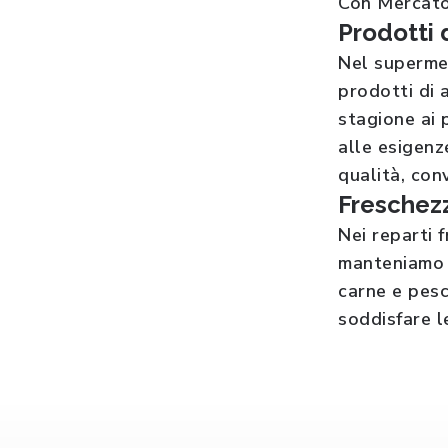
Con Mercatò,
Prodotti 
Nel superm
prodotti di a
stagione ai 
alle esigenz
qualità, con
Freschezz
Nei reparti
manteniamo o
carne e pesc
soddisfare l