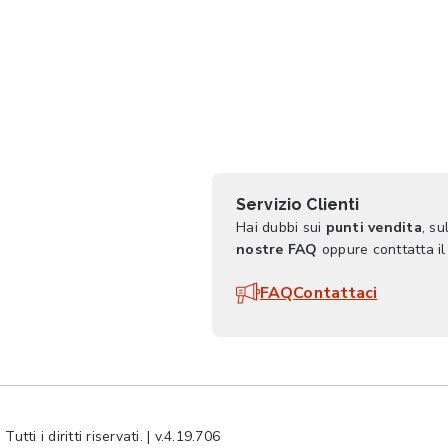
Servizio Clienti
Hai dubbi sui
punti vendita
, su
nostre FAQ
oppure conttatta il
FAQ
Contattaci
ti i diritti riservati. | v.4.19.706