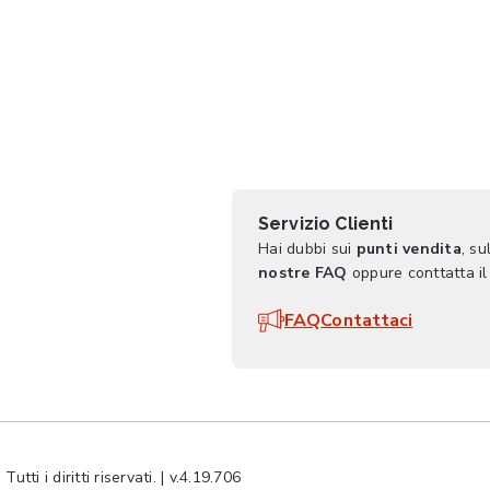
Servizio Clienti
Hai dubbi sui
punti vendita
, su
nostre FAQ
oppure conttatta il
FAQ
Contattaci
ti i diritti riservati. | v.4.19.706