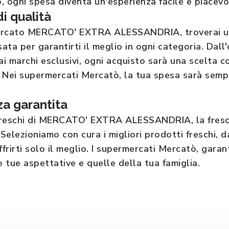
 ogni spesa diventa un'esperienza facile e piacevol
di qualità
rcato MERCATO' EXTRA ALESSANDRIA, troverai una 
sata per garantirti il meglio in ogni categoria. Dall
o ai marchi esclusivi, ogni acquisto sarà una scelta
. Nei supermercati Mercatò, la tua spesa sarà sempr
a garantita
 freschi di MERCATO' EXTRA ALESSANDRIA, la fres
 Selezioniamo con cura i migliori prodotti freschi, d
ffrirti solo il meglio. I supermercati Mercatò, gara
e tue aspettative e quelle della tua famiglia.