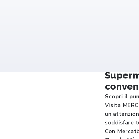
Superm
conveni
Scopri il p
Visita MERCA
un'attenzion
soddisfare t
Con Mercatò,