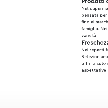
Prodotti 
Nel superme
pensata per g
fino ai marc
famiglia. Ne
varietà.
Freschezz
Nei reparti
Selezioniamo
offrirti sol
aspettative 