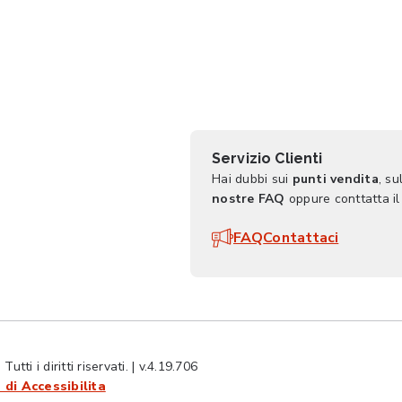
Servizio Clienti
Hai dubbi sui
punti vendita
, su
nostre FAQ
oppure conttatta il
FAQ
Contattaci
ti i diritti riservati. | v.4.19.706
 di Accessibilita