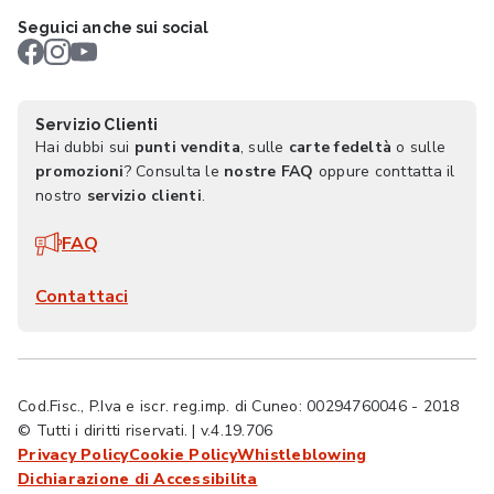
Seguici anche sui social
Servizio Clienti
Hai dubbi sui
punti vendita
, sulle
carte fedeltà
o sulle
promozioni
? Consulta le
nostre FAQ
oppure conttatta il
nostro
servizio clienti
.
FAQ
Contattaci
Cod.Fisc., P.Iva e iscr. reg.imp. di Cuneo: 00294760046 - 2018
© Tutti i diritti riservati. | v.4.19.706
Privacy Policy
Cookie Policy
Whistleblowing
Dichiarazione di Accessibilita