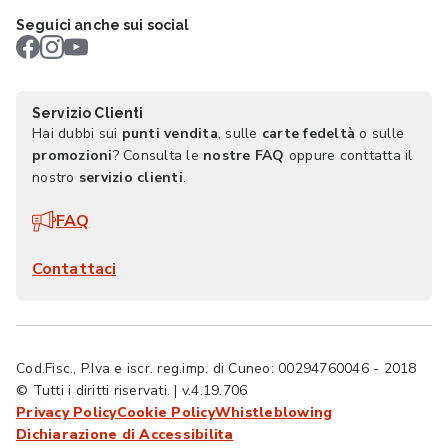
Seguici anche sui social
Servizio Clienti
Hai dubbi sui
punti vendita
, sulle
carte fedeltà
o sulle
promozioni
? Consulta le
nostre FAQ
oppure conttatta il
nostro
servizio clienti
.
FAQ
Contattaci
Cod.Fisc., P.Iva e iscr. reg.imp. di Cuneo: 00294760046 - 2018
© Tutti i diritti riservati. | v.4.19.706
Privacy Policy
Cookie Policy
Whistleblowing
Dichiarazione di Accessibilita