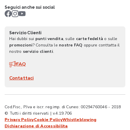
Seguici anche sui social
Servizio Clienti
Hai dubbi sui
punti vendita
, sulle
carte fedeltà
o sulle
promozioni
? Consulta le
nostre FAQ
oppure conttatta il
nostro
servizio clienti
.
FAQ
Contattaci
Cod.Fisc., P.Iva e iscr. reg.imp. di Cuneo: 00294760046 - 2018
© Tutti i diritti riservati. | v.4.19.706
Privacy Policy
Cookie Policy
Whistleblowing
Dichiarazione di Accessibilita