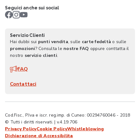
Seguici anche sui social
Servizio Clienti
Hai dubbi sui
punti vendita
, sulle
carte fedeltà
o sulle
promozioni
? Consulta le
nostre FAQ
oppure conttatta il
nostro
servizio clienti
.
FAQ
Contattaci
Cod.Fisc., P.Iva e iscr. reg.imp. di Cuneo: 00294760046 - 2018
© Tutti i diritti riservati. | v.4.19.706
Privacy Policy
Cookie Policy
Whistleblowing
Dichiarazione di Accessibilita