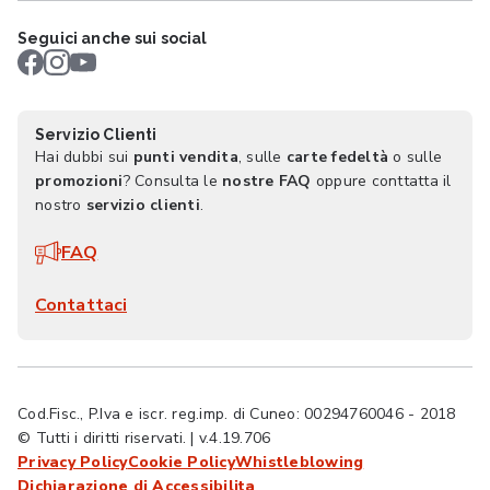
Seguici anche sui social
Servizio Clienti
Hai dubbi sui
punti vendita
, sulle
carte fedeltà
o sulle
promozioni
? Consulta le
nostre FAQ
oppure conttatta il
nostro
servizio clienti
.
FAQ
Contattaci
Cod.Fisc., P.Iva e iscr. reg.imp. di Cuneo: 00294760046 - 2018
© Tutti i diritti riservati. | v.4.19.706
Privacy Policy
Cookie Policy
Whistleblowing
Dichiarazione di Accessibilita