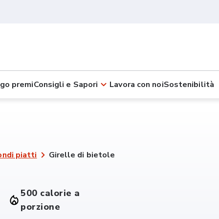
go premi
Consigli e Sapori
Lavora con noi
Sostenibilità
ndi piatti
Girelle di bietole
500 calorie a
porzione