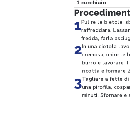
1 cucchiaio
Procedimen
1
Pulire le bietole, 
raffreddare. Lessar
fredda, farla asciu
2
In una ciotola lavo
cremosa, unire le 
burro e lavorare i
ricotta e formare 2
3
Tagliare a fette di
una pirofila, cosp
minuti. Sfornare e 