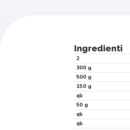
Ingredienti
2
300 g
500 g
150 g
qb
50 g
qb
qb