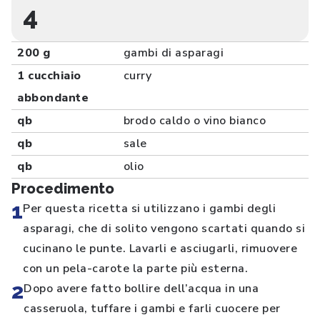
4
200 g
gambi di asparagi
1 cucchiaio
curry
abbondante
qb
brodo caldo o vino bianco
qb
sale
qb
olio
Procedimento
1
Per questa ricetta si utilizzano i gambi degli
asparagi, che di solito vengono scartati quando si
cucinano le punte. Lavarli e asciugarli, rimuovere
con un pela-carote la parte più esterna.
2
Dopo avere fatto bollire dell’acqua in una
casseruola, tuffare i gambi e farli cuocere per