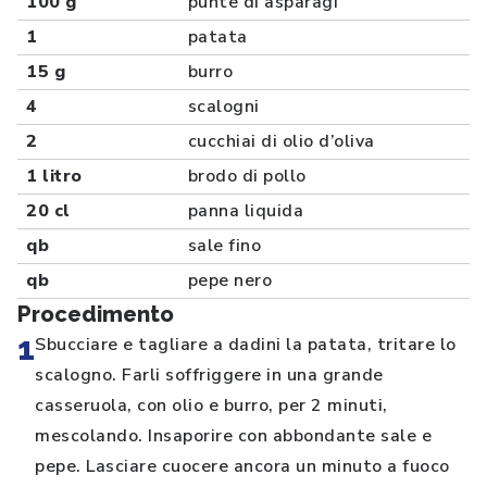
100 g
punte di asparagi
1
patata
15 g
burro
4
scalogni
2
cucchiai di olio d’oliva
1 litro
brodo di pollo
20 cl
panna liquida
qb
sale fino
qb
pepe nero
Procedimento
1
Sbucciare e tagliare a dadini la patata, tritare lo
scalogno. Farli soffriggere in una grande
casseruola, con olio e burro, per 2 minuti,
mescolando. Insaporire con abbondante sale e
pepe. Lasciare cuocere ancora un minuto a fuoco