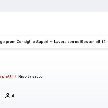
go premi
Consigli e Sapori
Lavora con noi
Sostenibilità
i piatti
Riso la salto
4