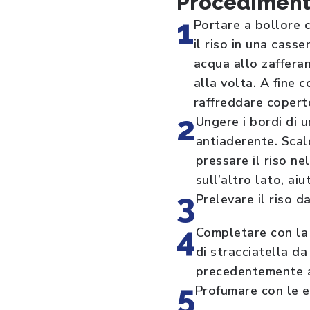
Procedimen
1
Portare a bollore c
il riso in una cass
acqua allo zaffera
alla volta. A fine 
raffreddare copert
2
Ungere i bordi di u
antiaderente. Scal
pressare il riso nel
sull’altro lato, ai
3
Prelevare il riso d
4
Completare con la 
di stracciatella da
precedentemente ab
5
Profumare con le e