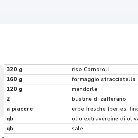
320 g
riso Carnaroli
160 g
formaggio stracciatella
120 g
mandorle
2
bustine di zafferano
a piacere
erbe fresche (per es. fin
qb
olio extravergine di oliv
qb
sale