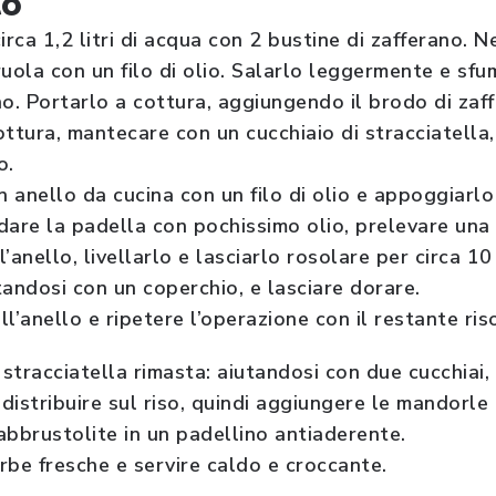
to
irca 1,2 litri di acqua con 2 bustine di zafferano. 
eruola con un filo di olio. Salarlo leggermente e sf
no. Portarlo a cottura, aggiungendo il brodo di za
cottura, mantecare con un cucchiaio di stracciatella
o.
n anello da cucina con un filo di olio e appoggiarlo
dare la padella con pochissimo olio, prelevare una 
l’anello, livellarlo e lasciarlo rosolare per circa 10 
utandosi con un coperchio, e lasciare dorare.
all’anello e ripetere l’operazione con il restante ris
stracciatella rimasta: aiutandosi con due cucchiai,
 distribuire sul riso, quindi aggiungere le mandorle 
brustolite in un padellino antiaderente.
rbe fresche e servire caldo e croccante.