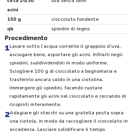
circa 20/30
uva senza semi
acini
150 g
cioccolato fondente
qb
spiedini di legno
Procedimento
1
Lavare sotto l’acqua corrente il grappolo d’uva,
asciugare bene, asportare gli acini. Infilarli negli
spiedini, suddividendoli in modo uniforme.
Sciogliere 100 g di cioccolato a bagnomaria e
trasferirlo ancora caldo in una ciotolina.
Immergere gli spiedini, facendo ruotare
rapidamente gli acini nel cioccolato e cercando di
ricoprirli interamente.
2
Adagiare gli stecchi su una gratella posta sopra
una ciotola, in modo da raccogliere il cioccolato in
eccedenza. Lasciare solidificare il tempo