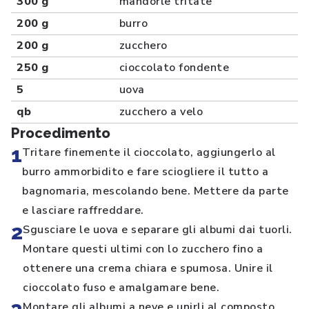
300 g
mandorle tritate
200 g
burro
200 g
zucchero
250 g
cioccolato fondente
5
uova
qb
zucchero a velo
Procedimento
1
Tritare finemente il cioccolato, aggiungerlo al
burro ammorbidito e fare sciogliere il tutto a
bagnomaria, mescolando bene. Mettere da parte
e lasciare raffreddare.
2
Sgusciare le uova e separare gli albumi dai tuorli.
Montare questi ultimi con lo zucchero fino a
ottenere una crema chiara e spumosa. Unire il
cioccolato fuso e amalgamare bene.
Montare gli albumi a neve e unirli al composto