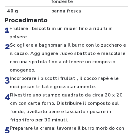
fondente
40 g
panna fresca
Procedimento
1
Frullare i biscotti in un mixer fino a ridurli in
polvere.
2
Sciogliere a bagnomaria il burro con lo zucchero e
il cacao. Aggiungere l’uovo sbattuto e mescolare
con una spatola fino a ottenere un composto
omogeneo.
3
Incorporare i biscotti frullati, il cocco rapè e le
noci pecan tritate grossolanamente.
4
Rivestire uno stampo quadrato da circa 20 x 20
cm con carta forno. Distribuire il composto sul
fondo, livellarlo bene e lasciarlo riposare in
frigorifero per 30 minuti.
5
Preparare la crema: lavorare il burro morbido con