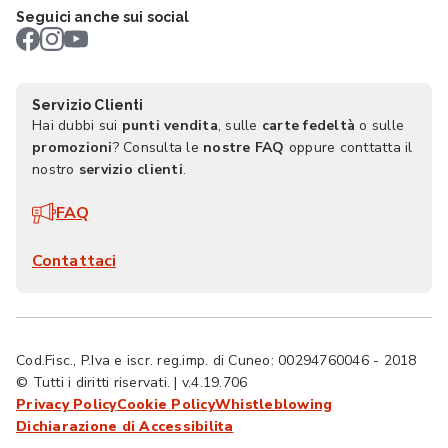
Seguici anche sui social
Servizio Clienti
Hai dubbi sui
punti vendita
, sulle
carte fedeltà
o sulle
promozioni
? Consulta le
nostre FAQ
oppure conttatta il
nostro
servizio clienti
.
FAQ
Contattaci
Cod.Fisc., P.Iva e iscr. reg.imp. di Cuneo: 00294760046 - 2018
© Tutti i diritti riservati. | v.4.19.706
Privacy Policy
Cookie Policy
Whistleblowing
Dichiarazione di Accessibilita