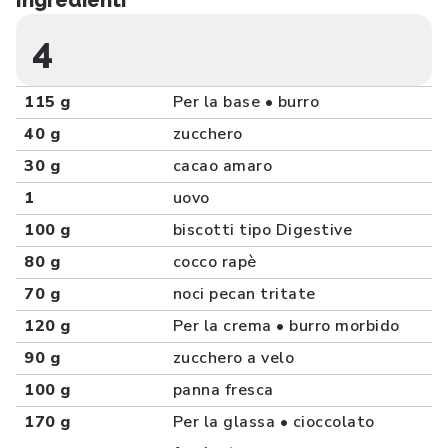
Ingredienti
4
115 g
Per la base • burro
40 g
zucchero
30 g
cacao amaro
1
uovo
100 g
biscotti tipo Digestive
80 g
cocco rapè
70 g
noci pecan tritate
120 g
Per la crema • burro morbido
90 g
zucchero a velo
100 g
panna fresca
170 g
Per la glassa • cioccolato