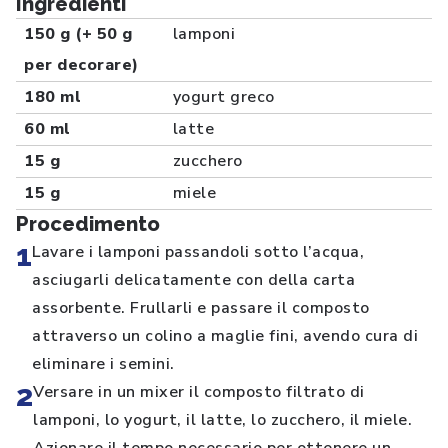
Ingredienti
150 g (+ 50 g
lamponi
per decorare)
180 ml
yogurt greco
60 ml
latte
15 g
zucchero
15 g
miele
Procedimento
1
Lavare i lamponi passandoli sotto l’acqua,
asciugarli delicatamente con della carta
assorbente. Frullarli e passare il composto
attraverso un colino a maglie fini, avendo cura di
eliminare i semini.
2
Versare in un mixer il composto filtrato di
lamponi, lo yogurt, il latte, lo zucchero, il miele.