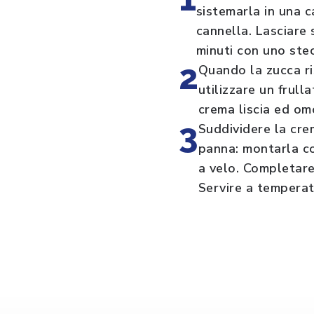
sistemarla in una c
cannella. Lasciare 
minuti con uno ste
2
Quando la zucca ris
utilizzare un frul
crema liscia ed om
3
Suddividere la crem
panna: montarla co
a velo. Completare 
Servire a tempera