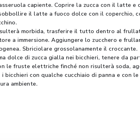
asseruola capiente. Coprire la zucca con il latte e
sobbollire il latte a fuoco dolce con il coperchio,
cchino.
ulterà morbida, trasferire il tutto dentro al frull
latore a immersione. Aggiungere lo zucchero e frulla
ogenea. Sbriciolare grossolanamente il croccante.
a dolce di zucca gialla nei bicchieri, tenere da par
n le fruste elettriche finché non risulterà soda, a
i bicchieri con qualche cucchiaio di panna e con le
tura ambiente.