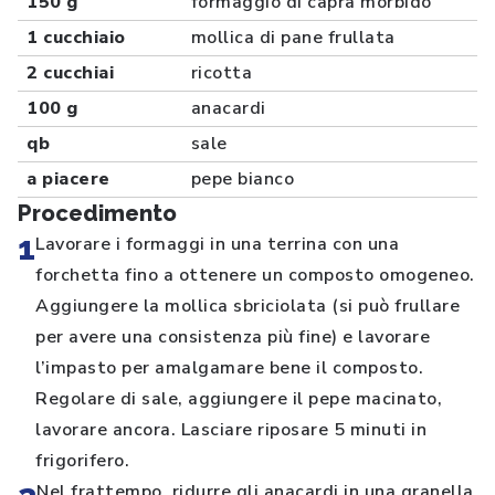
150 g
formaggio di capra morbido
1 cucchiaio
mollica di pane frullata
2 cucchiai
ricotta
100 g
anacardi
qb
sale
a piacere
pepe bianco
Procedimento
1
Lavorare i formaggi in una terrina con una
forchetta fino a ottenere un composto omogeneo.
Aggiungere la mollica sbriciolata (si può frullare
per avere una consistenza più fine) e lavorare
l’impasto per amalgamare bene il composto.
Regolare di sale, aggiungere il pepe macinato,
lavorare ancora. Lasciare riposare 5 minuti in
frigorifero.
Nel frattempo, ridurre gli anacardi in una granella