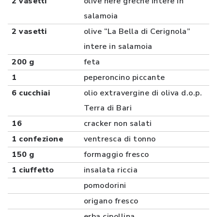
2 vasetti
olive nere greche intere in
salamoia
2 vasetti
olive “La Bella di Cerignola”
intere in salamoia
200 g
feta
1
peperoncino piccante
6 cucchiai
olio extravergine di oliva d.o.p.
Terra di Bari
16
cracker non salati
1 confezione
ventresca di tonno
150 g
formaggio fresco
1 ciuffetto
insalata riccia
pomodorini
origano fresco
erba cipollina