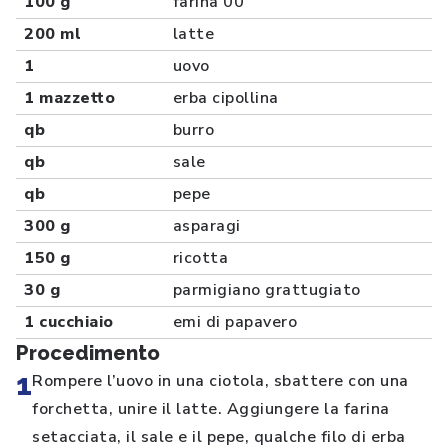
100 g
farina 00
200 ml
latte
1
uovo
1 mazzetto
erba cipollina
qb
burro
qb
sale
qb
pepe
300 g
asparagi
150 g
ricotta
30 g
parmigiano grattugiato
1 cucchiaio
emi di papavero
Procedimento
1
Rompere l’uovo in una ciotola, sbattere con una
forchetta, unire il latte. Aggiungere la farina
setacciata, il sale e il pepe, qualche filo di erba