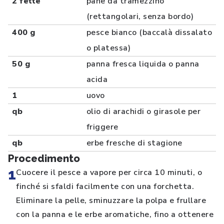
2 fette
pane da tramezzino
(rettangolari, senza bordo)
400 g
pesce bianco (baccalà dissalato
o platessa)
50 g
panna fresca liquida o panna
acida
1
uovo
qb
olio di arachidi o girasole per
friggere
qb
erbe fresche di stagione
Procedimento
1
Cuocere il pesce a vapore per circa 10 minuti, o
finché si sfaldi facilmente con una forchetta.
Eliminare la pelle, sminuzzare la polpa e frullare
con la panna e le erbe aromatiche, fino a ottenere