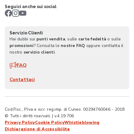
Seguici anche sui social
Servizio Clienti
Hai dubbi sui
punti vendita
, sulle
carte fedeltà
o sulle
promozioni
? Consulta le
nostre FAQ
oppure conttatta il
nostro
servizio clienti
.
FAQ
Contattaci
Cod.Fisc., P.Iva e iscr. reg.imp. di Cuneo: 00294760046 - 2018
© Tutti i diritti riservati. | v.4.19.706
Privacy Policy
Cookie Policy
Whistleblowing
Dichiarazione di Accessibilita