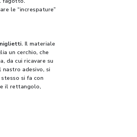
l fagotto.
eare le “increspature”
niglietti
. Il materiale
lia un cerchio, che
, da cui ricavare su
l nastro adesivo, si
 stesso si fa con
e il rettangolo,