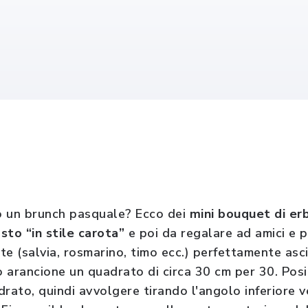
o un brunch pasquale? Ecco dei
mini bouquet di er
to “in stile carota”
e poi da regalare ad amici e p
te (salvia, rosmarino, timo ecc.) perfettamente asc
lo arancione un quadrato di circa 30 cm per 30. Pos
rato, quindi avvolgere tirando l'angolo inferiore v