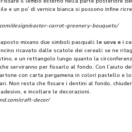
. Fissare il lembo esterno nella parte posteriore de
le e un po’ di vernice bianca si possono infine ricr
s.com/design/easter-carrot-greenery-bouquets/
egnaposto mixano due simboli pasquali:
le uova e i co
oncino ricavato dalle scatole dei cereali: se ne ritag
tino, e un rettangolo lungo quanto la circonferenza
 che serviranno per fissarlo al fondo. Con l’aiuto de
cartone con carta pergamena in colori pastello e lo
ari. Non resta che fissare i dentini al fondo, chiuder
adesivo, e incollare le decorazioni.
nd.com/craft-decor/