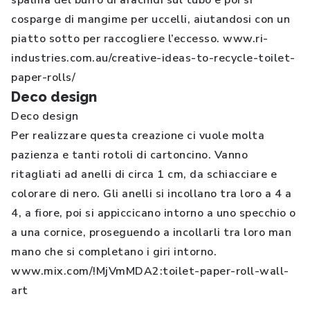
spalma del burro di arachidi sul tubo e poi si
cosparge di mangime per uccelli, aiutandosi con un
piatto sotto per raccogliere l’eccesso. www.ri-
industries.com.au/creative-ideas-to-recycle-toilet-
paper-rolls/
Deco design
Deco design
Per realizzare questa creazione ci vuole molta
pazienza e tanti rotoli di cartoncino. Vanno
ritagliati ad anelli di circa 1 cm, da schiacciare e
colorare di nero. Gli anelli si incollano tra loro a 4 a
4, a fiore, poi si appiccicano intorno a uno specchio o
a una cornice, proseguendo a incollarli tra loro man
mano che si completano i giri intorno.
www.mix.com/!MjVmMDA2:toilet-paper-roll-wall-
art