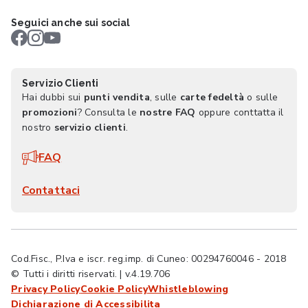
Seguici anche sui social
Servizio Clienti
Hai dubbi sui
punti vendita
, sulle
carte fedeltà
o sulle
promozioni
? Consulta le
nostre FAQ
oppure conttatta il
nostro
servizio clienti
.
FAQ
Contattaci
Cod.Fisc., P.Iva e iscr. reg.imp. di Cuneo: 00294760046 - 2018
© Tutti i diritti riservati. | v.4.19.706
Privacy Policy
Cookie Policy
Whistleblowing
Dichiarazione di Accessibilita