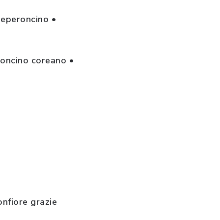
peperoncino •
roncino coreano •
onfiore grazie