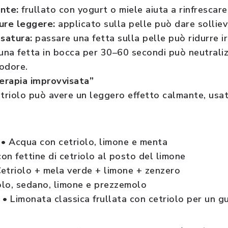
ante:
frullato con yogurt o miele aiuta a rinfrescare
ture leggere:
applicato sulla pelle può dare solli
satura:
passare una fetta sulla pelle può ridurre ir
una fetta in bocca per 30–60 secondi può neutraliz
odore.
erapia improvvisata”
etriolo può avere un leggero effetto calmante, usat
• Acqua con cetriolo, limone e menta
con fettine di cetriolo al posto del limone
Cetriolo + mela verde + limone + zenzero
olo, sedano, limone e prezzemolo
o
• Limonata classica frullata con cetriolo per un g