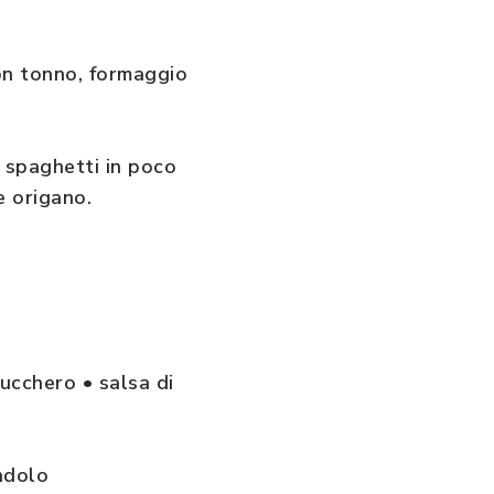
on tonno, formaggio
 spaghetti in poco
e origano.
zucchero • salsa di
andolo