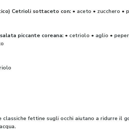
ico) Cetrioli sottaceto con:
• aceto • zucchero • 
nsalata piccante coreana:
• cetriolo • aglio • pepe
to
riolo
e classiche fettine sugli occhi aiutano a ridurre il g
’acqua.