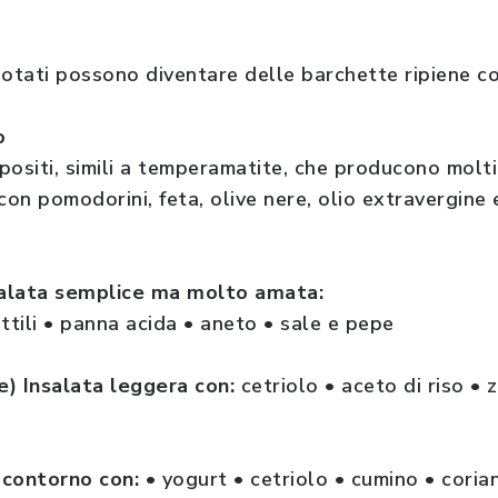
uotati possono diventare delle barchette ripiene c
o
positi, simili a temperamatite, che producono molti
con pomodorini, feta, olive nere, olio extravergine 
nsalata semplice ma molto amata:
sottili • panna acida • aneto • sale e pepe
) Insalata leggera con:
cetriolo • aceto di riso • 
o contorno con:
• yogurt • cetriolo • cumino • cori