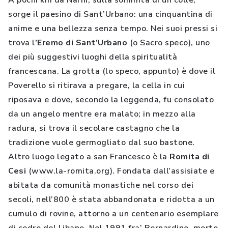
A pochi km da Narni, sulla sommità di un colle,
sorge il paesino di Sant’Urbano: una cinquantina di
anime e una bellezza senza tempo. Nei suoi pressi si
trova l
’Eremo di Sant’Urbano
(o Sacro speco), uno
dei più suggestivi luoghi della spiritualità
francescana. La grotta (lo speco, appunto) è dove il
Poverello si ritirava a pregare, la cella in cui
riposava e dove, secondo la leggenda, fu consolato
da un angelo mentre era malato; in mezzo alla
radura, si trova il secolare castagno che la
tradizione vuole germogliato dal suo bastone.
Altro luogo legato a san Francesco è la
Romita di
Cesi
(www.la-romita.org). Fondata dall’assisiate e
abitata da comunità monastiche nel corso dei
secoli, nell’800 è stata abbandonata e ridotta a un
cumulo di rovine, attorno a un centenario esemplare