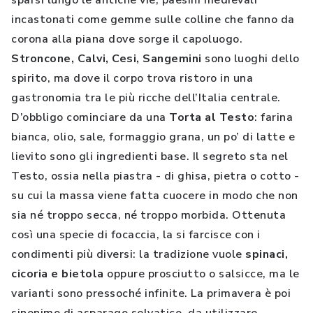
sparsi lungo le antiche vie, paesini medievali
incastonati come gemme sulle colline che fanno da
corona alla piana dove sorge il capoluogo.
Stroncone, Calvi, Cesi, Sangemini
sono luoghi dello
spirito, ma dove il corpo trova ristoro in una
gastronomia tra le più ricche dell’Italia centrale.
D’obbligo cominciare da una
Torta al Testo
: farina
bianca, olio, sale, formaggio grana, un po’ di latte e
lievito sono gli ingredienti base. Il segreto sta nel
Testo, ossia nella piastra - di ghisa, pietra o cotto -
su cui la massa viene fatta cuocere in modo che non
sia né troppo secca, né troppo morbida. Ottenuta
così una specie di focaccia, la si farcisce con i
condimenti più diversi: la tradizione vuole
spinaci,
cicoria e bietola
oppure prosciutto o salsicce, ma le
varianti sono pressoché infinite. La primavera è poi