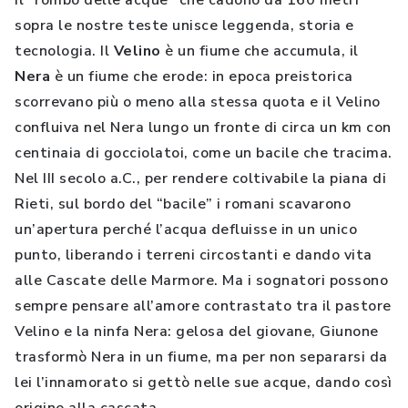
Il “rombo delle acque” che cadono da 160 metri
sopra le nostre teste unisce leggenda, storia e
tecnologia. Il
Velino
è un fiume che accumula, il
Nera
è un fiume che erode: in epoca preistorica
scorrevano più o meno alla stessa quota e il Velino
confluiva nel Nera lungo un fronte di circa un km con
centinaia di gocciolatoi, come un bacile che tracima.
Nel III secolo a.C., per rendere coltivabile la piana di
Rieti, sul bordo del “bacile” i romani scavarono
un’apertura perché l’acqua defluisse in un unico
punto, liberando i terreni circostanti e dando vita
alle Cascate delle Marmore. Ma i sognatori possono
sempre pensare all’amore contrastato tra il pastore
Velino e la ninfa Nera: gelosa del giovane, Giunone
trasformò Nera in un fiume, ma per non separarsi da
lei l’innamorato si gettò nelle sue acque, dando così