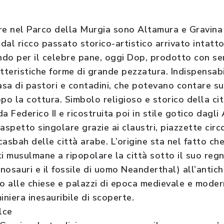
are nel Parco della Murgia sono Altamura e Gravina 
 dal ricco passato storico-artistico arrivato intatto
ondo per il celebre pane, oggi Dop, prodotto con s
atteristiche forme di grande pezzatura. Indispensab
sa di pastori e contadini, che potevano contare su
po la cottura. Simbolo religioso e storico della cit
 Federico II e ricostruita poi in stile gotico dagli 
aspetto singolare grazie ai claustri, piazzette circ
asbah delle città arabe. L’origine sta nel fatto ch
 musulmane a ripopolare la città sotto il suo reg
inosauri e il fossile di uomo Neanderthal) all’antic
o alle chiese e palazzi di epoca medievale e moderna
iniera inesauribile di scoperte.
lce