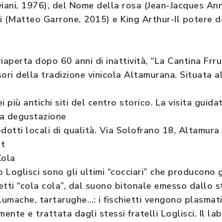
viani, 1976), del Nome della rosa (Jean-Jacques Ann
i (Matteo Garrone, 2015) e King Arthur-Il potere 
riaperta dopo 60 anni di inattività, “La Cantina Fr
esori della tradizione vinicola Altamurana. Situata a
i più antichi siti del centro storico. La visita guid
a degustazione
rodotti locali di qualità. Via Solofrano 18, Altamura
it
Cola
Loglisci sono gli ultimi “cocciari” che producono g
 detti “cola cola”, dal suono bitonale emesso dallo
 lumache, tartarughe...: i fischietti vengono plasmat
mente e trattata dagli stessi fratelli Loglisci. Il l