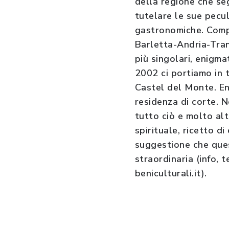
della regione che se
tutelare le sue pecul
gastronomiche. Compre
Barletta-Andria-Trani
più singolari, enigma
2002 ci portiamo in 
Castel del Monte. En
residenza di corte. 
tutto ciò e molto al
spirituale, ricetto d
suggestione che ques
straordinaria (info,
beniculturali.it).