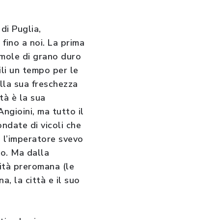
di Puglia,
 fino a noi. La prima
emole di grano duro
ili un tempo per le
lla sua freschezza
tà è la sua
Angioini, ma tutto il
ondate di vicoli che
e l’imperatore svevo
no. Ma dalla
hità preromana (le
, la città e il suo