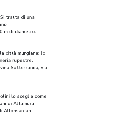
Si tratta di una
ano
00 m di diametro.
la città murgiana: lo
neria rupestre.
vina Sotterranea, via
olini lo sceglie come
ani di Altamura:
 di Allonsanfan