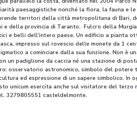
gue parallelo la costa, diventato nel 2004 Parco 
iarità paesaggistiche nonché la flora, la fauna e le 
nde territori della città metropolitana di Bari, de
 e della provincia di Taranto. Fulcro della Murgia 
tici e belli dell’intero paese. Un edificio a pianta 
tasca, impresso sul rovescio delle monete da 1 cen
igmatico a cominciare dalla sua funzione. Non è un
Non un padiglione da caccia né una stazione di pos
tro: osservatorio astronomico, simbolo del potere 
i cultura ed espressione di un sapere simbolico. In o
to unicum esercita anche sul visitatore del terzo 
 tel. 3279805551 casteldelmonte.