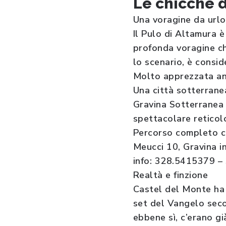
Le chicche 
Una voragine da urlo
Il Pulo di Altamura è
profonda voragine ch
lo scenario, è consid
Molto apprezzata anc
Una città sotterrane
Gravina Sotterranea è
spettacolare reticol
Percorso completo ci
Meucci 10, Gravina in
info: 328.5415379 –
Realtà e finzione
Castel del Monte ha 
set del Vangelo seco
ebbene sì, c’erano gi