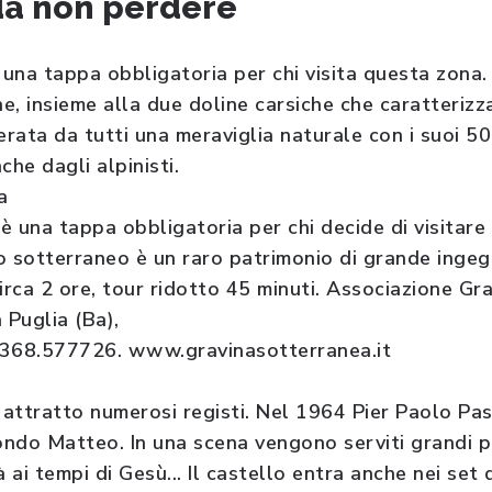
da non perdere
 una tappa obbligatoria per chi visita questa zona. 
e, insieme alla due doline carsiche che caratterizz
erata da tutti una meraviglia naturale con i suoi 5
he dagli alpinisti.
a
 una tappa obbligatoria per chi decide di visitare 
o sotterraneo è un raro patrimonio di grande ingeg
rca 2 ore, tour ridotto 45 minuti. Associazione Gra
 Puglia (Ba),
 368.577726. www.gravinasotterranea.it
attratto numerosi registi. Nel 1964 Pier Paolo Pas
ndo Matteo. In una scena vengono serviti grandi p
à ai tempi di Gesù... Il castello entra anche nei set