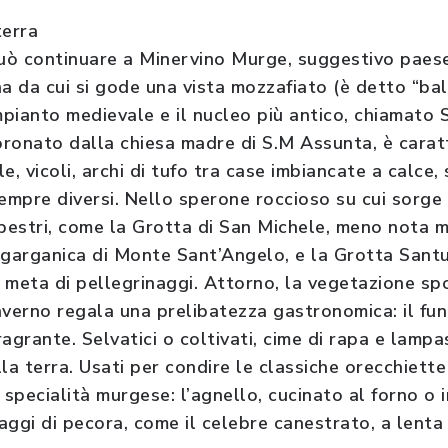
terra
può continuare a Minervino Murge, suggestivo paes
a da cui si gode una vista mozzafiato (è detto “balc
mpianto medievale e il nucleo più antico, chiamato 
Coronato dalla chiesa madre di S.M Assunta, è carat
e, vicoli, archi di tufo tra case imbiancate a calce, 
empre diversi. Nello sperone roccioso su cui sorge 
upestri, come la Grotta di San Michele, meno nota
 garganica di Monte Sant’Angelo, e la Grotta San
 meta di pellegrinaggi. Attorno, la vegetazione s
nverno regala una prelibatezza gastronomica: il fu
agrante. Selvatici o coltivati, cime di rapa e lampa
la terra. Usati per condire le classiche orecchiett
 specialità murgese: l’agnello, cucinato al forno o 
aggi di pecora, come il celebre canestrato, a lenta