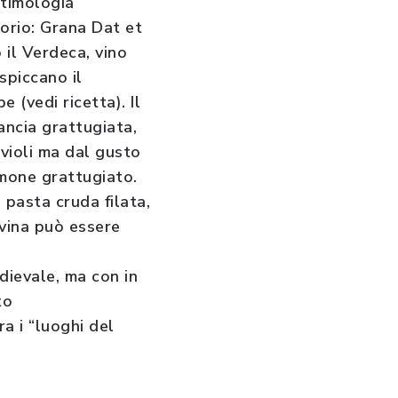
etimologia
torio: Grana Dat et
 il Verdeca, vino
spiccano il
e (vedi ricetta). Il
rancia grattugiata,
avioli ma dal gusto
imone grattugiato.
 pasta cruda filata,
avina può essere
dievale, ma con in
to
a i “luoghi del