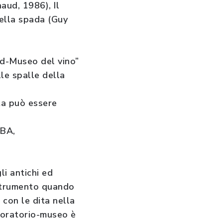
aud, 1986), Il
della spada (Guy
rud-Museo del vino”
lle spalle della
ata può essere
 BA,
li antichi ed
 strumento quando
i con le dita nella
aboratorio-museo è