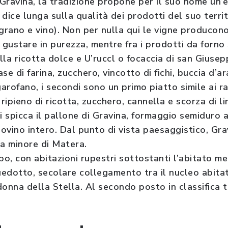
Gravina, la tradizione propone per il suo nome un’
dice lunga sulla qualità dei prodotti del suo terri
e grano e vino). Non per nulla qui le vigne producono
gustare in purezza, mentre fra i prodotti da forno 
lla ricotta dolce e U’ruccl o focaccia di san Giusepp
se di farina, zucchero, vincotto di fichi, buccia d’a
garofano, i secondi sono un primo piatto simile ai r
ipieno di ricotta, zucchero, cannella e scorza di l
i spicca il pallone di Gravina, formaggio semiduro a
ovino intero. Dal punto di vista paesaggistico, Gr
la minore di Matera.
po, con abitazioni rupestri sottostanti l’abitato me
quedotto, secolare collegamento tra il nucleo abita
onna della Stella. Al secondo posto in classifica tr