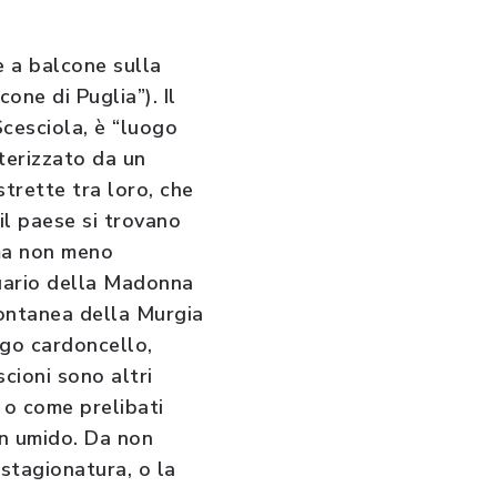
e a balcone sulla
one di Puglia”). Il
Scesciola, è “luogo
terizzato da un
strette tra loro, che
il paese si trovano
 ma non meno
tuario della Madonna
pontanea della Murgia
ngo cardoncello,
scioni sono altri
e o come prelibati
in umido. Da non
 stagionatura, o la