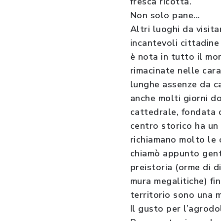
fresca ricotta.
Non solo pane...
Altri luoghi da visit
incantevoli cittadine
è nota in tutto il m
rimacinate nelle car
lunghe assenze da ca
anche molti giorni do
cattedrale, fondata da
centro storico ha un 
richiamano molto le c
chiamò appunto genti
preistoria (orme di d
mura megalitiche) fin
territorio sono una m
Il gusto per l’agrodo