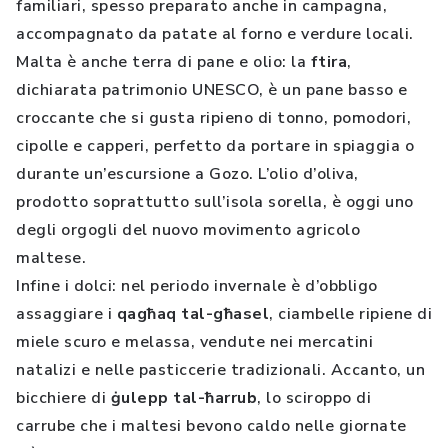
familiari, spesso preparato anche in campagna,
accompagnato da patate al forno e verdure locali.
Malta è anche terra di pane e olio: la
ftira
,
dichiarata patrimonio UNESCO, è un pane basso e
croccante che si gusta ripieno di tonno, pomodori,
cipolle e capperi, perfetto da portare in spiaggia o
durante un’escursione a Gozo. L’olio d’oliva,
prodotto soprattutto sull’isola sorella, è oggi uno
degli orgogli del nuovo movimento agricolo
maltese.
Infine i dolci: nel periodo invernale è d’obbligo
assaggiare i
qag
ħ
aq tal-g
ħ
asel
, ciambelle ripiene di
miele scuro e melassa, vendute nei mercatini
natalizi e nelle pasticcerie tradizionali. Accanto, un
bicchiere di
ġ
ulepp tal-
ħ
arrub
, lo sciroppo di
carrube che i maltesi bevono caldo nelle giornate