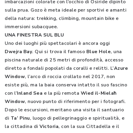
imbarcazioni colorate con l’occhio di Osiride dipinto
sulla prua. Gozo è meta ideale per sportivi e amanti
della natura: trekking, climbing, mountain bike e
immersioni subacquee.
UNA FINESTRA SUL BLU
Uno dei luoghi più spettacolari è ancora oggi
Dwejra Bay
. Qui si trova il famoso
Blue Hole
, una
piscina naturale di 25 metri di profondità, accesso
diretto a fondali popolati da coralli e relitti. L’
Azure
Window
, l’arco di roccia crollato nel 2017, non
esiste più, ma la baia conserva intatto il suo fascino
con l’
Inland Sea
e la più remota
Wied il-Miela
ħ
Window
, nuovo punto di riferimento per i fotografi.
Dopo le escursioni, meritano una visita il santuario
di
Ta’
Pinu
, luogo di pellegrinaggio e spiritualità, e
la cittadina di
Victoria
, con la sua Cittadella e il