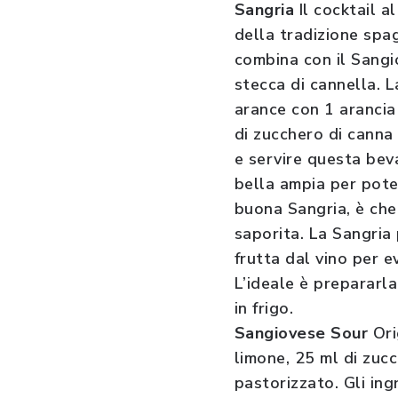
Sangria
Il cocktail a
della tradizione spag
combina con il Sangi
stecca di cannella. L
arance con 1 arancia
di zucchero di canna 
e servire questa bev
bella ampia per pote
buona Sangria, è che
saporita. La Sangria
frutta dal vino per e
L’ideale è prepararl
in frigo.
Sangiovese Sour
Ori
limone, 25 ml di zuc
pastorizzato. Gli ing