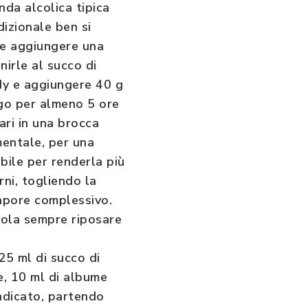
nda alcolica tipica
dizionale ben si
e e aggiungere una
nirle al succo di
ndy e aggiungere 40 g
rigo per almeno 5 ore
ari in una brocca
mentale, per una
bile per renderla più
rni, togliendo la
sapore complessivo.
dola sempre riposare
25 ml di succo di
e, 10 ml di albume
indicato, partendo