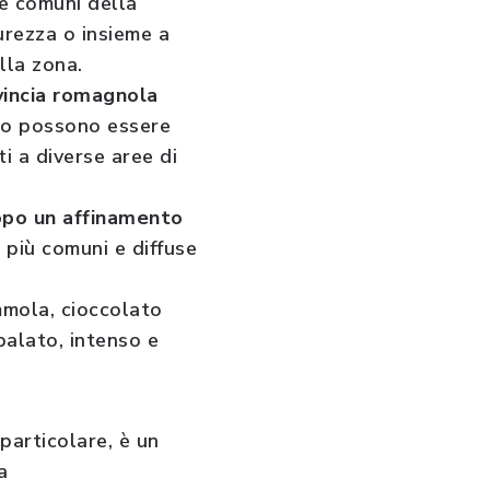
te comuni della
urezza o insieme a
lla zona.
vincia romagnola
to possono essere
i a diverse aree di
opo un affinamento
e più comuni e diffuse
mmola, cioccolato
alato, intenso e
 particolare, è un
a