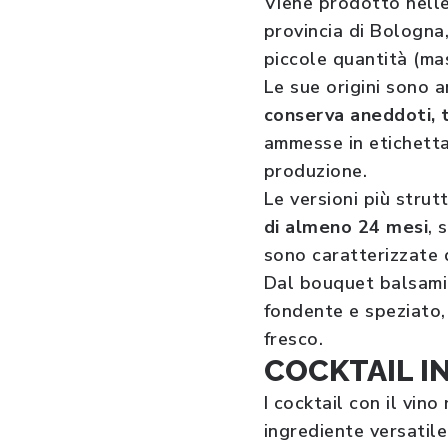
Viene prodotto nelle
provincia di Bologna
piccole quantità (ma
Le sue origini sono a
conserva aneddoti, tr
ammesse in etichetta
produzione.
Le versioni più stru
di almeno 24 mesi
, 
sono caratterizzate 
Dal bouquet balsamic
fondente e speziato,
fresco.
COCKTAIL I
I cocktail con il vin
ingrediente versatile