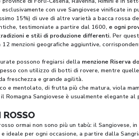
 province di Forlì-Cesena, Ravenna, Rimini e in set
, esclusivamente con uve Sangiovese vinificate in p
ssimo 15%) di uve di altre varietà a bacca rossa de
ntiche, testimoniate a partire dal 1600,
e ogni pro
adizioni e stili di produzione differenti
. Per ques
 12 menzioni geografiche aggiuntive, corrispondent
tturate possono fregiarsi della
menzione Riserva d
spesso con utilizzo di botti di rovere, mentre quell
da freschezza e grande agilità.
o e mentolato, di frutta più che matura, viola ma
 il Romagna Sangiovese è usualmente elegante al p
N ROSSO
o rosso ormai non sono più un tabù: il Sangiovese, in
 e ideale per ogni occasione, a partire dalla Sangri