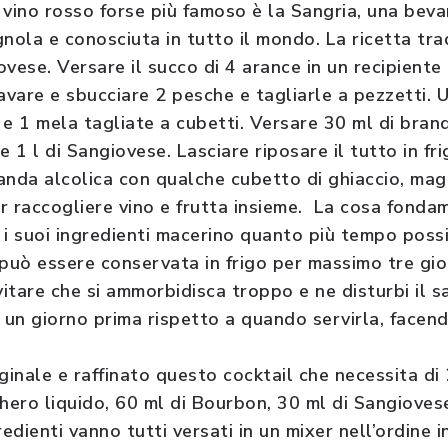
l vino rosso forse più famoso è la Sangria, una beva
nola e conosciuta in tutto il mondo. La ricetta tra
ovese. Versare il succo di 4 arance in un recipient
avare e sbucciare 2 pesche e tagliarle a pezzetti. U
 e 1 mela tagliate a cubetti. Versare 30 ml di bra
e 1 l di Sangiovese. Lasciare riposare il tutto in f
anda alcolica con qualche cubetto di ghiaccio, mag
r raccogliere vino e frutta insieme. La cosa fonda
 i suoi ingredienti macerino quanto più tempo possi
 può essere conservata in frigo per massimo tre gio
vitare che si ammorbidisca troppo e ne disturbi il 
a un giorno prima rispetto a quando servirla, facen
ginale e raffinato questo cocktail che necessita di 
chero liquido, 60 ml di Bourbon, 30 ml di Sangioves
redienti vanno tutti versati in un mixer nell’ordine 