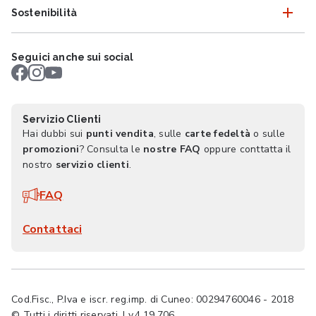
Sostenibilità
Seguici anche sui social
Servizio Clienti
Hai dubbi sui
punti vendita
, sulle
carte fedeltà
o sulle
promozioni
? Consulta le
nostre FAQ
oppure conttatta il
nostro
servizio clienti
.
FAQ
Contattaci
Cod.Fisc., P.Iva e iscr. reg.imp. di Cuneo: 00294760046 - 2018
© Tutti i diritti riservati. | v.4.19.706