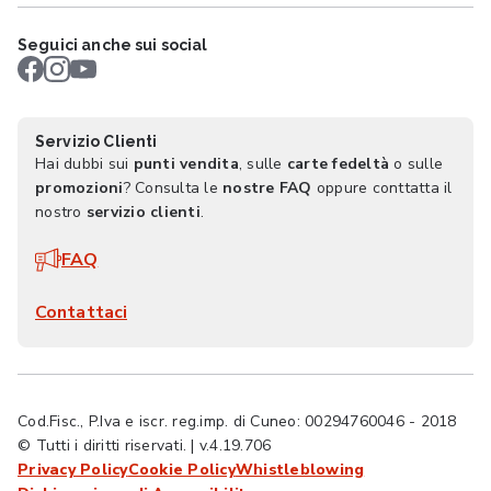
Seguici anche sui social
Servizio Clienti
Hai dubbi sui
punti vendita
, sulle
carte fedeltà
o sulle
promozioni
? Consulta le
nostre FAQ
oppure conttatta il
nostro
servizio clienti
.
FAQ
Contattaci
Cod.Fisc., P.Iva e iscr. reg.imp. di Cuneo: 00294760046 - 2018
© Tutti i diritti riservati. | v.4.19.706
Privacy Policy
Cookie Policy
Whistleblowing