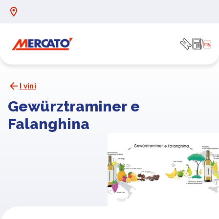
I vini
Gewürztraminer e
Falanghina