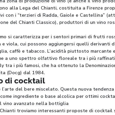
 una zona di produzione di vino (e anche il vino prod
cono alla Lega del Chianti, costituita a Firenze prop
vi con i “terzieri di Radda, Gaiole e Castellina” (
one del Chianti Classico), produttori di un vino ro
o si caratterizza per i sentori primari di frutti ros
a e viola, cui possono aggiungersi quelli derivanti d
lia, caffè e tabacco. L’acidità piuttosto marcante 
e a uno spettro olfattivo floreale tra i più raffinati
y tra i più famosi, che ha ottenuto la Denominazion
ita (Docg) dal 1984.
 di cocktail
è l’arte del bere miscelato. Questa nuova tendenza
 come ingrediente o base alcolica per ottimi cockta
il vino avanzato nella bottiglia
 Chianti troviamo interessanti proposte di cocktail