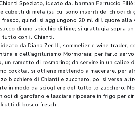
Chianti Speziato, ideato dal barman Ferruccio Filiè: 
 cubetti di mela (su cui sono inseriti dei chiodi di
fresco, quindi si aggiungono 20 ml di liquore alla v
 succo di uno spicchio di lime; si grattugia sopra u
 tutto con il Chianti.
, ideato da Diana Zerilli, sommelier e wine trader, 
ntina e dell'agriturismo Mormoraia: per farlo servon
o, un rametto di rosmarino; da servire in un calice d
imo cocktail si ottiene mettendo a macerare, per al
zo bicchiere di Chianti e zucchero, poi si versa altr
e in modo da sciogliere del tutto lo zucchero. No
iodi di garofano e lasciare riposare in frigo per cir
frutti di bosco freschi.