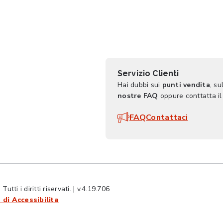
Servizio Clienti
Hai dubbi sui
punti vendita
, su
nostre FAQ
oppure conttatta il
FAQ
Contattaci
ti i diritti riservati. | v.4.19.706
 di Accessibilita