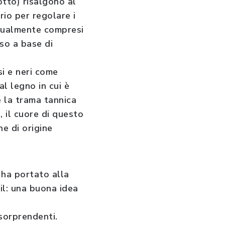
otto) risalgono al
rio per regolare i
attualmente compresi
sso a base di
si e neri come
al legno in cui è
e la trama tannica
, il cuore di questo
e di origine
 ha portato alla
il: una buona idea
 sorprendenti.