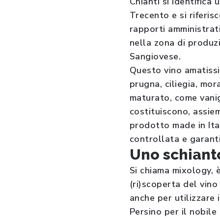
Chianti si identifica
Trecento e si riferis
rapporti amministrati
nella zona di produzi
Sangiovese.
Questo vino amatissim
prugna, ciliegia, mor
maturato, come vanig
costituiscono, assiem
prodotto made in Ital
controllata e garant
Uno schianto
Si chiama mixology, 
(ri)scoperta del vino
anche per utilizzare 
Persino per il nobile