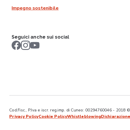
Impegno sostenibile
Seguici anche sui social
Cod.Fisc., P.Iva e iscr. reg.imp. di Cuneo: 00294760046 - 2018 © Tut
Privacy Policy
Cookie Policy
Whistleblowing
Dichiarazione