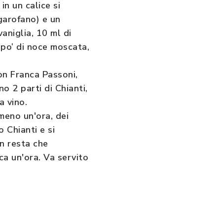
in un calice si
 garofano) e un
aniglia, 10 ml di
n po’ di noce moscata,
con Franca Passoni,
o 2 parti di Chianti,
a vino.
meno un'ora, dei
o Chianti e si
n resta che
ca un'ora. Va servito