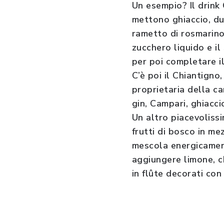
Un esempio? Il drink 
mettono ghiaccio, due
rametto di rosmarino 
zucchero liquido e il
per poi completare il
C’è poi il Chiantigno
proprietaria della ca
gin, Campari, ghiacci
Un altro piacevoliss
frutti di bosco in mez
mescola energicament
aggiungere limone, ch
in flûte decorati con 