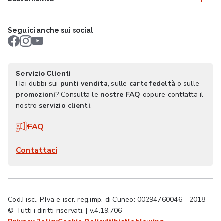
Seguici anche sui social
Servizio Clienti
Hai dubbi sui
punti vendita
, sulle
carte fedeltà
o sulle
promozioni
? Consulta le
nostre FAQ
oppure conttatta il
nostro
servizio clienti
.
FAQ
Contattaci
Cod.Fisc., P.Iva e iscr. reg.imp. di Cuneo: 00294760046 - 2018
© Tutti i diritti riservati. | v.4.19.706