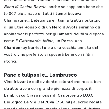
bordolese anche italiano si abbina bene al
James
Bond di Casino Royale
, anche se sappiamo bene che
lo 007 più amato di tutti i tempi beveva
Champagne… L’eleganza e i toni a tratti nostalgici
di un
Etna Rosso
o di un
Nero d’Avola
saranno gli
abbinamenti perfetti per gli amanti dei film d’epoca
come
Il Gattopardo. Infine
, un
Porto
, uno
Chardonnay barricato
o a una vecchia annata del
vostro vino preferito si sposerà bene con i film
storici.
Pane e tulipani e… Lambrusco
Vino frizzante dall’evidente colorazione rossa, ben
strutturato e con grande pienezza di corpo, il
Lambrusco Grasparossa di Castelvetro D.O.C.
Biologico Le Vie Dell'Uva
(750 ml) al sorso regala