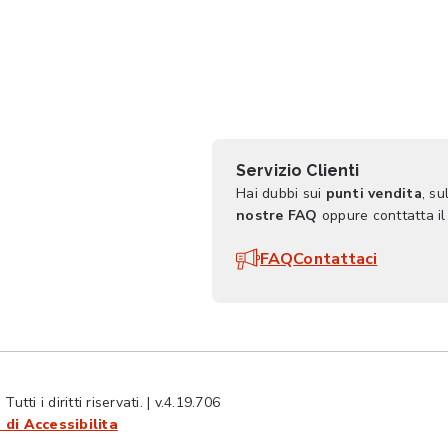
Servizio Clienti
Hai dubbi sui
punti vendita
, su
nostre FAQ
oppure conttatta il
FAQ
Contattaci
ti i diritti riservati. | v.4.19.706
 di Accessibilita