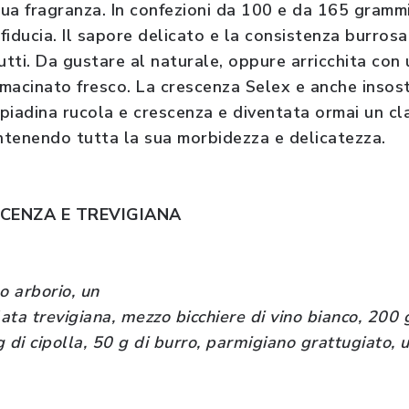
sua fragranza. In confezioni da 100 e da 165 grammi,
fiducia. Il sapore delicato e la consistenza burros
utti. Da gustare al naturale, oppure arricchita con
 macinato fresco. La crescenza Selex e anche
insost
la piadina rucola e crescenza e
diventata ormai un cla
ntenendo tutta la
sua morbidezza e delicatezza.
SCENZA
E TREVIGIANA
o arborio, un
lata trevigiana, mezzo bicchiere di vino bianco, 200 
 di cipolla, 50 g di burro, parmigiano grattugiato, 