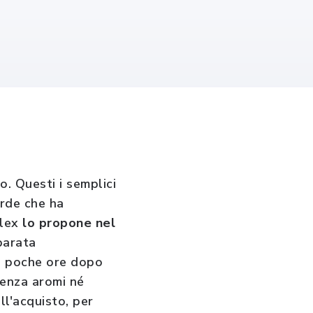
io. Questi i semplici
rde che ha
elex
lo propone nel
parata
to poche ore dopo
 Senza
aromi né
ll'acquisto, per