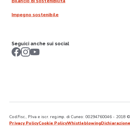
Bilancio di sostenibilità
Impegno sostenibile
Seguici anche sui social
Cod.Fisc., P.Iva e iscr. reg.imp. di Cuneo: 00294760046 - 2018 © Tut
Privacy Policy
Cookie Policy
Whistleblowing
Dichiarazione