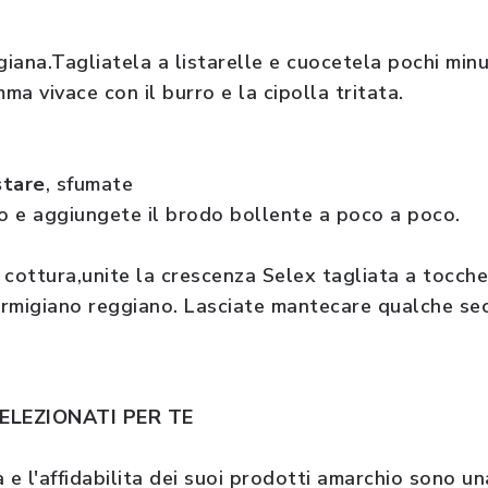
giana.Tagliatela a listarelle e cuocetela pochi minu
ma vivace con il burro e la cipolla tritata.
stare
, sfumate
co e aggiungete il brodo bollente a poco a poco.
 cottura,unite la crescenza Selex tagliata a tocchet
armigiano reggiano. Lasciate mantecare qualche se
ELEZIONATI PER TE
 e l'affidabilita dei suoi prodotti a
marchio sono una