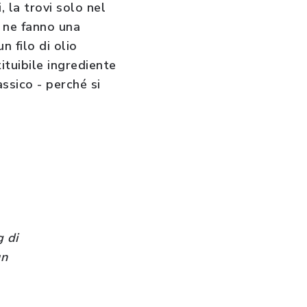
 la trovi solo nel
a ne fanno
una
 un
filo di olio
ituibile ingrediente
ssico - perché si
g di
un