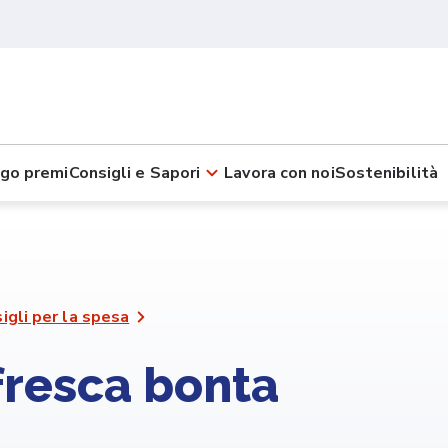
go premi
Consigli e Sapori
Lavora con noi
Sostenibilità
igli per la spesa
fresca bonta