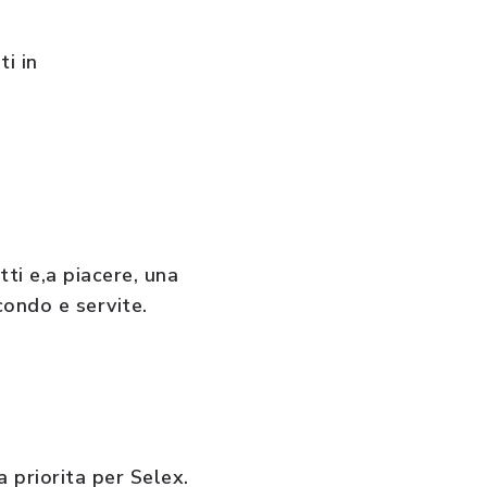
ti in
ti e,a piacere, una
condo e servite.
 priorita per Selex.