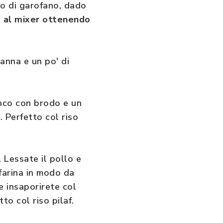
do di garofano, dado
to al mixer ottenendo
panna e un po' di
anco con brodo e un
e
. Perfetto col riso
. Lessate il pollo e
 farina in modo da
e insaporirete col
tto col riso pilaf.