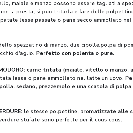
ello, maiale e manzo possono essere tagliati a spez
non si presta, si puo tritarla e fare delle polpettin
o patate lesse passate o pane secco ammollato nel
dello spezzatino di manzo, due cipolle,polpa di po
cchio d'aglio.
Perfetto con polenta o pure
.
OMODORO
:
carne tritata (maiale, vitello o manzo, 
atata lessa o pane ammollato nel latte,un uovo.
Pe
ipolla, sedano, prezzemolo e una scatola di polp
VERDURE
: le stesse polpettine, a
romatizzate alle s
 verdure stufate sono perfette per il cous cous.