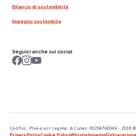
Bilancio di sostenibilità
Impegno sostenibile
Seguici anche sui social
Cod.Fisc., P.Iva e iscr. reg.imp. di Cuneo: 00294760046 - 2018 © Tut
Privacy Policy
Cookie Policy
Whistleblowing
Dichiarazione