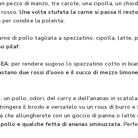
un pezzo di manzo, tre carote, una cipolla, un chio
o rosso.
Una volta stufata la carne si passa il res
a
per condire la polenta.
arne di pollo tagliata a spezzatino, cipolla, latte, 
so pilaf
.
SEA
: per rendere sugoso lo spezzatino cotto in bi
astano due rossi d'uovo e il succo di mezzo limon
S
: un pollo, odori, del curry e dell'ananas in scatola
tringere il brodo e versatelo su un roux di burro e
ta che allungherete con un goccio di panna o latte 
 pollo e qualche fetta di ananas sminuzzata
. Perfe