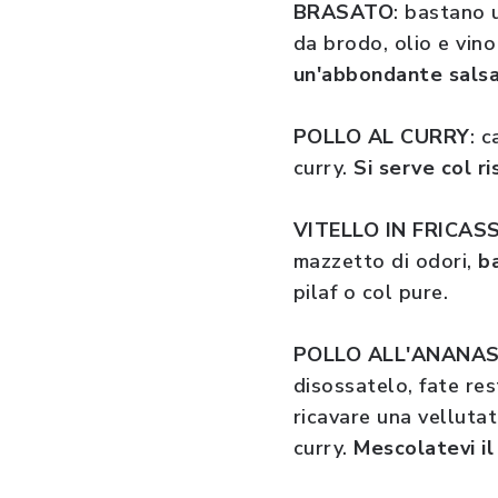
BRASATO
: bastano 
da brodo, olio e vin
un'abbondante sals
POLLO AL CURRY
: c
curry.
Si serve col ri
VITELLO IN FRICAS
mazzetto di odori,
b
pilaf o col pure.
POLLO ALL'ANANA
disossatelo, fate res
ricavare una velluta
curry.
Mescolatevi il