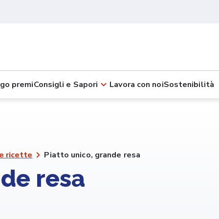
go premi
Consigli e Sapori
Lavora con noi
Sostenibilità
e ricette
Piatto unico, grande resa
nde resa