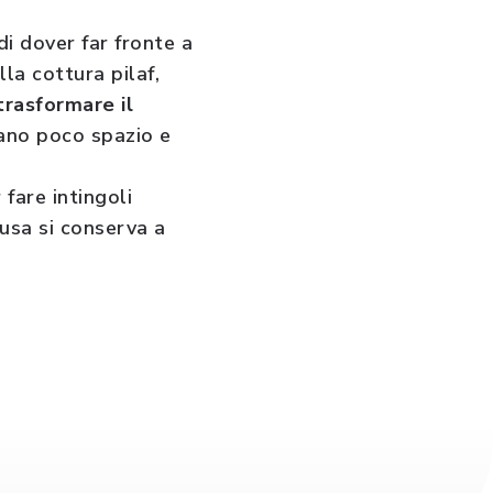
i dover far fronte a
la cottura pilaf,
trasformare il
pano poco spazio e
 fare intingoli
iusa si conserva a