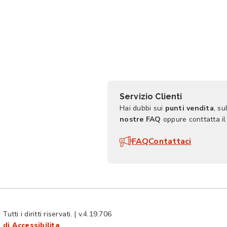
Servizio Clienti
Hai dubbi sui
punti vendita
, su
nostre FAQ
oppure conttatta il
FAQ
Contattaci
ti i diritti riservati. | v.4.19.706
 di Accessibilita