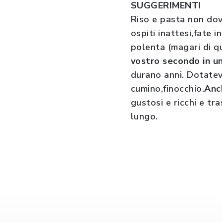
SUGGERIMENTI
Riso e pasta non dov
ospiti inattesi,fate 
polenta (magari di qu
vostro secondo in un
durano anni. Dotatevi
cumino,finocchio.
Anc
gustosi e ricchi e tr
lungo.