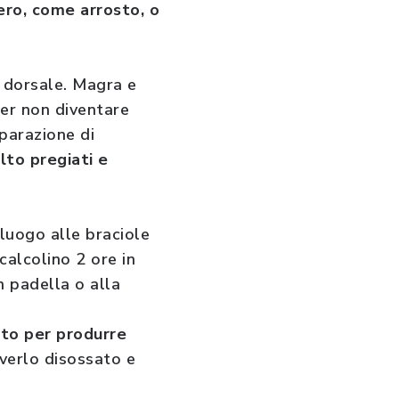
ero, come arrosto, o
a dorsale. Magra e
er non diventare
eparazione di
lto pregiati e
 luogo alle braciole
 calcolino 2 ore in
n padella o alla
ato per produrre
averlo disossato e