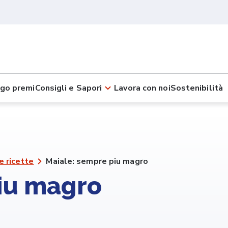
go premi
Consigli e Sapori
Lavora con noi
Sostenibilità
e ricette
Maiale: sempre piu magro
iu magro