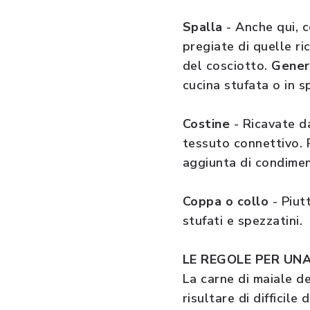
Spalla
- Anche qui, 
pregiate di quelle ri
del cosciotto.
Genera
cucina stufata o in s
Costine
- Ricavate d
tessuto connettivo. 
aggiunta di condime
Coppa o collo
- Piu
stufati e spezzatini.
LE REGOLE PER UN
La carne di maiale d
risultare di difficile