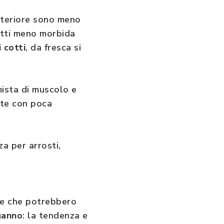
nteriore sono meno
fatti meno morbida
 cotti
, da fresca si
ista di muscolo e
ite con poca
zza per arrosti,
ue che potrebbero
nganno
: la tendenza e