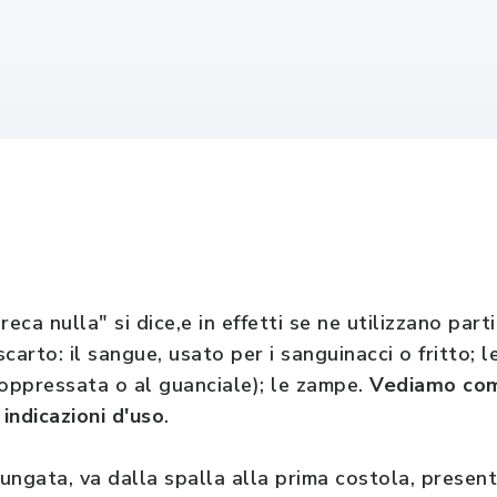
eca nulla" si dice,e in effetti se ne utilizzano parti
carto: il sangue, usato per i sanguinacci o fritto; l
soppressata o al guanciale); le zampe.
Vediamo comu
i indicazioni d'uso
.
lungata, va dalla spalla alla prima costola, presen