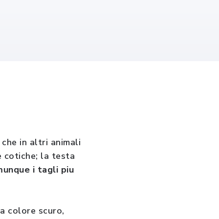
 che in altri animali
e cotiche; la testa
nque i tagli piu
ta colore scuro,