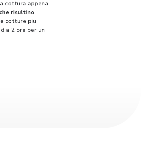
una cottura appena
 che risultino
ce cotture piu
edia 2 ore per un