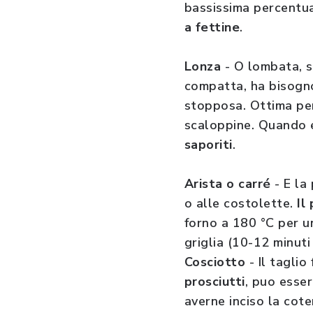
bassissima percentua
a fettine
.
Lonza
- O lombata, si
compatta, ha bisogn
stopposa. Ottima per 
scaloppine. Quando e 
saporiti
.
Arista o carré
- E la
o alle costolette.
Il
forno a 180 °C per un
griglia (10-12 minuti
Cosciotto
- Il tagli
prosciutti
, puo esser
averne inciso la cote