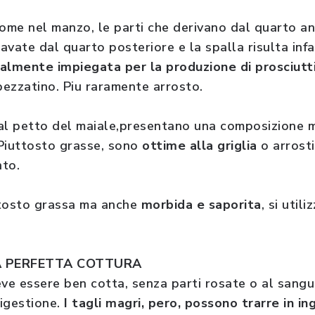
come nel manzo, le parti che derivano dal quarto a
cavate dal quarto posteriore e la spalla risulta in
lmente impiegata per la produzione di prosciutti
pezzatino. Piu raramente arrosto.
al petto del maiale,presentano una composizione m
Piuttosto grasse, sono
ottime alla griglia
o arrost
nto.
ttosto grassa ma anche
morbida e saporita
, si utili
A PERFETTA COTTURA
eve essere ben cotta, senza parti rosate o al sang
 digestione.
I tagli magri, pero, possono trarre in i