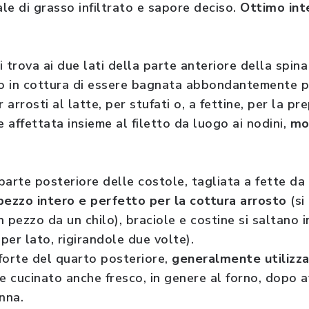
le di grasso infiltrato e sapore deciso.
Ottimo int
 trova ai due lati della parte anteriore della spin
o in cottura di essere bagnata abbondantemente p
arrosti al latte, per stufati o, a fettine, per la pr
affettata insieme al filetto da luogo ai nodini,
mo
 parte posteriore delle costole, tagliata a fette da
 pezzo intero e perfetto per la cottura arrosto
(si
 pezzo da un chilo), braciole e costine si saltano i
 per lato, rigirandole due volte).
o forte del quarto posteriore,
generalmente utilizz
e cucinato anche fresco, in genere al forno, dopo 
nna.