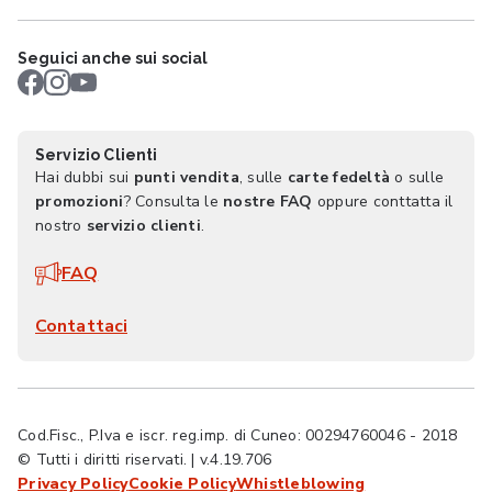
Seguici anche sui social
Servizio Clienti
Hai dubbi sui
punti vendita
, sulle
carte fedeltà
o sulle
promozioni
? Consulta le
nostre FAQ
oppure conttatta il
nostro
servizio clienti
.
FAQ
Contattaci
Cod.Fisc., P.Iva e iscr. reg.imp. di Cuneo: 00294760046 - 2018
© Tutti i diritti riservati. | v.4.19.706
Privacy Policy
Cookie Policy
Whistleblowing