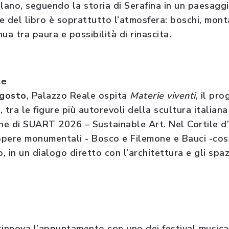
olano, seguendo la storia di Serafina in un paesagg
te del libro è soprattutto l’atmosfera: boschi, monta
ua tra paura e possibilità di rinascita.
le
agosto
, Palazzo Reale ospita
Materie viventi
, il pr
i
, tra le figure più autorevoli della scultura italia
one di SUART 2026 – Sustainable Art. Nel Cortile d
pere monumentali - Bosco e Filemone e Bauci -cost
o, in un dialogo diretto con l’architettura e gli spa
rinnova l’appuntamento con uno dei festival musicali