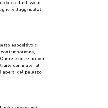
io duro e bellissimo
gne, villaggi isolati
ogetto espositivo di
na contemporanea,
’Onore e nel Giardino
ruite con materiali
zi aperti del palazzo.
 più riconoscibili