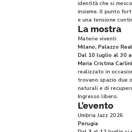
identità che si mesc
insieme. Il punto for
e una tensione contin
La mostra
Materie viventi
Milano, Palazzo Rea
Dal 10 luglio al 30 
Maria Cristina Carlin
realizzato in occasi
trovano spazio due o
naturali e di recuper
Ingresso libero.
L’evento
Umbria Jazz 2026
Perugia
Dal 3 al 12 luglio
si 