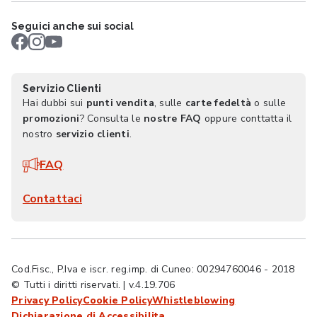
Seguici anche sui social
Servizio Clienti
Hai dubbi sui
punti vendita
, sulle
carte fedeltà
o sulle
promozioni
? Consulta le
nostre FAQ
oppure conttatta il
nostro
servizio clienti
.
FAQ
Contattaci
Cod.Fisc., P.Iva e iscr. reg.imp. di Cuneo: 00294760046 - 2018
© Tutti i diritti riservati. | v.4.19.706
Privacy Policy
Cookie Policy
Whistleblowing
Dichiarazione di Accessibilita