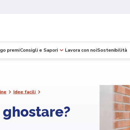
go premi
Consigli e Sapori
Lavora con noi
Sostenibilità
ine
Idee facili
e ghostare?