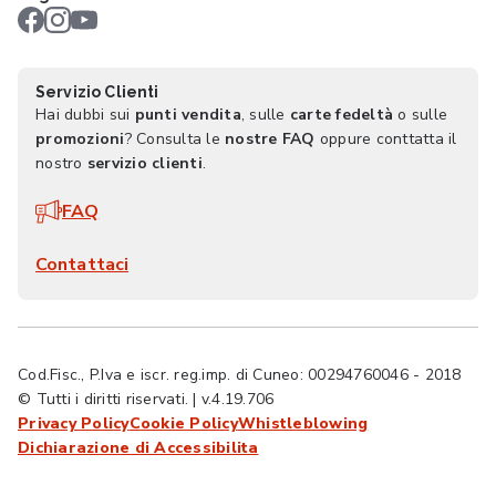
Servizio Clienti
Hai dubbi sui
punti vendita
, sulle
carte fedeltà
o sulle
promozioni
? Consulta le
nostre FAQ
oppure conttatta il
nostro
servizio clienti
.
FAQ
Contattaci
Cod.Fisc., P.Iva e iscr. reg.imp. di Cuneo: 00294760046 - 2018
© Tutti i diritti riservati. | v.4.19.706
Privacy Policy
Cookie Policy
Whistleblowing
Dichiarazione di Accessibilita