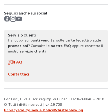
Seguici anche sui social
Servizio Clienti
Hai dubbi sui
punti vendita
, sulle
carte fedeltà
o sulle
promozioni
? Consulta le
nostre FAQ
oppure conttatta il
nostro
servizio clienti
.
FAQ
Contattaci
Cod.Fisc., P.Iva e iscr. reg.imp. di Cuneo: 00294760046 - 2018
© Tutti i diritti riservati. | v.4.19.706
Privacy Policy
Cookie Policy
Whistleblowing