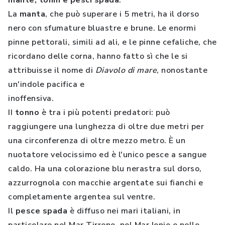
mante, tonni e pesci spada
.
La
manta
, che può superare i 5 metri, ha il dorso
nero con sfumature bluastre e brune. Le enormi
pinne pettorali, simili ad ali, e le pinne cefaliche, che
ricordano delle corna, hanno fatto sì che le si
attribuisse il nome di
Diavolo di mare
, nonostante
un'indole pacifica e
inoffensiva.
II
tonno
è tra i più potenti predatori: può
raggiungere una lunghezza di oltre due metri per
una circonferenza di oltre mezzo metro. È un
nuotatore velocissimo ed è l'unico pesce a sangue
caldo. Ha una colorazione blu nerastra sul dorso,
azzurrognola con macchie argentate sui fianchi e
completamente argentea sul ventre.
Il
pesce spada
è diffuso nei mari italiani, in