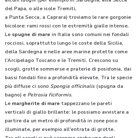
alcuni luoghi (per esempio in Sardegna, alla Secca
del Papa, o alle isole Tremiti,
a Punta Secca, a Caprara) troviamo le rare gorgonie
bicolore: rami rossi con le estremità gialle intense.
Le
spugne di mare
in Italia sono comuni nei fondali
rocciosi, soprattutto lungo le coste della Sicilia,
della Sardegna e nelle aree marine protette come
l’Arcipelago Toscano e le Tremiti. Crescono su
scogli, grotte sommerse e praterie di posidonia, dai
bassi fondali fino a profondità elevate. Tra le specie
più diffuse ci sono
Spongia officinalis
(spugna da
bagno) e
Petrosia ficiformis
.
Le
margherite di mare
tappezzano le pareti
verticali di giallo brillante: le possiamo avvistare a
partire da un metro di profondità in zone poco
illuminate, per esempio all'entrata di grotte.