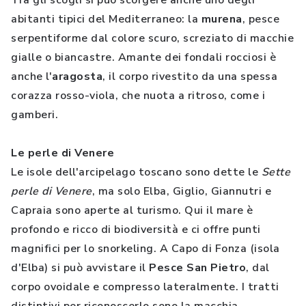
Tra gli scogli si può scorgere anche uno degli
abitanti tipici del Mediterraneo: la
murena
, pesce
serpentiforme dal colore scuro, screziato di macchie
gialle o biancastre. Amante dei fondali rocciosi è
anche l'
aragosta
, il corpo rivestito da una spessa
corazza rosso-viola, che nuota a ritroso, come i
gamberi.
Le perle di Venere
Le isole dell'arcipelago toscano sono dette le
Sette
perle di Venere
, ma solo Elba, Giglio, Giannutri e
Capraia sono aperte al turismo. Qui il mare è
profondo e ricco di biodiversità e ci offre punti
magnifici per lo snorkeling. A Capo di Fonza (isola
d'Elba) si può avvistare il
Pesce San Pietro
, dal
corpo ovoidale e compresso lateralmente. I tratti