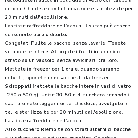
raccogliete il succo in bottiglie di vetro con tappo a
corona. Chiudete con la tappatrice e sterilizzate per
20 minuti dall'ebollizione.
Lasciate raffreddare nell'acqua. Il succo può essere
consumato puro o diluito.
Congelati
Pulite le bacche, senza lavarle. Tenete
solo quelle intere. Allargate i frutti in un unico
strato su un vassoio, senza avvicinarli tra loro.
Mettete in freezer per 1 ora e, quando saranno
induriti, riponeteli nei sacchetti da freezer.
Sciroppati
Mettete le bacche intere in vasi di vetro
(250 o 500 g). Unite 30-50 g di zucchero secondo i
casi, premete leggermente, chiudete, avvolgete in
teli e sterilizza te per 20 minuti dall'ebollizione.
Lasciate raffreddare nell'acqua.
Allo zucchero
Riempite con strati alterni di bacche