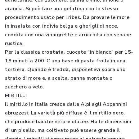
al naturale, con zucchero, panna o vino, limone o
arancia. Si può fare una gelatina con lo stesso
procedimento usato per i ribes. Da provare le more
in insalata con indivia belga e gherigli di noce,
condita con una vinaigrette e arricchita con senape
rustica.
Per la classica
crostata
, cuocete "in bianco" per 15-
18 minuti a 200°C una base di pasta frolla in una
tortiera. Quando è fredda, disponetevi sopra uno
strato di more e, a scelta, panna montata o
zucchero a velo.
MIRTILLI
Il mirtillo in Italia cresce dalle Alpi agli Appennini
abruzzesi. La varietà più diffusa è il mirtillo nero,
che produce bacche nero-violacee. Ha le dimensioni
di un pisello, ma coltivato può essere grande il