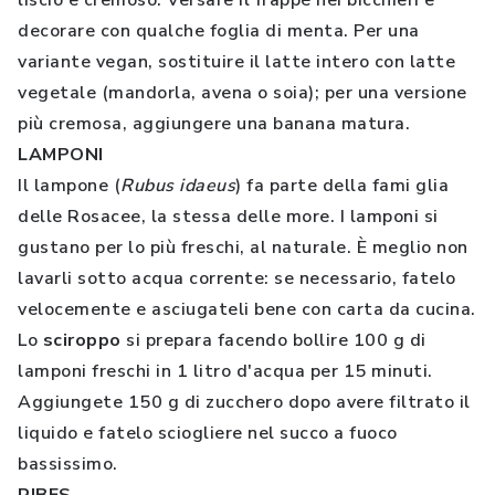
liscio e cremoso. Versare il frappè nei bicchieri e
decorare con qualche foglia di menta. Per una
variante vegan, sostituire il latte intero con latte
vegetale (mandorla, avena o soia); per una versione
più cremosa, aggiungere una banana matura.
LAMPONI
Il lampone (
Rubus idaeus
) fa parte della fami glia
delle Rosacee, la stessa delle more. I lamponi si
gustano per lo più freschi, al naturale. È meglio non
lavarli sotto acqua corrente: se necessario, fatelo
velocemente e asciugateli bene con carta da cucina.
Lo
sciroppo
si prepara facendo bollire 100 g di
lamponi freschi in 1 litro d'acqua per 15 minuti.
Aggiungete 150 g di zucchero dopo avere filtrato il
liquido e fatelo sciogliere nel succo a fuoco
bassissimo.